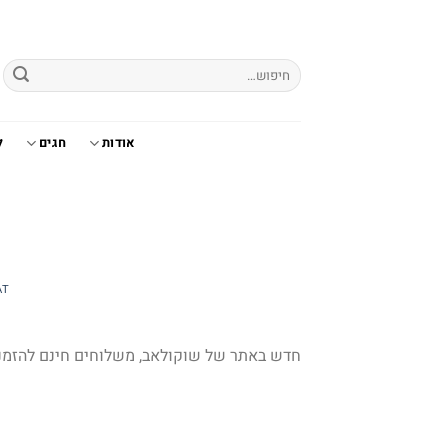
Ski
t
conten
חיפוש
עבור:
אודות
חגים
ל
AT
חדש באתר של שוקולאב, משלוחים חינם להזמנות מעל 245 , הטבה לחודש