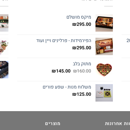
מיקס מושלם
₪
295.00
הפירמידות - פרלינים ויין ועוד
₪
295.00
מתוק בלב
המחיר
המחיר
₪
145.00
₪
160.00
המקורי
הנוכחי
היה:
הוא:
משלוח מנות - שפע פורים
₪145.00.
₪160.00.
₪
125.00
ת אחרונות
מוצרים