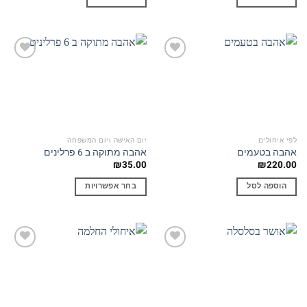
Add to
Add to
wishlist
wishlist
לפי איחולים
יום האישה ויום המשפחה
אהבה בטעמים
אהבה מתוקה ב 6 פרלינים
₪
35.00
₪
220.00
הוספה לסל
בחר אפשרויות
למוצר
זה
יש
מספר
Add to
Add to
סוגים.
wishlist
wishlist
ניתן
לבחור
את