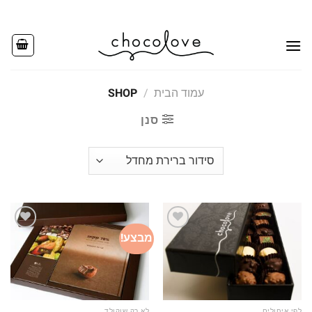
Ski
t
conten
עמוד הבית
/
SHOP
סנן
מבצע!
Add to
Add to
wishlist
wishlist
לפי איחולים
לא רק שוקולד