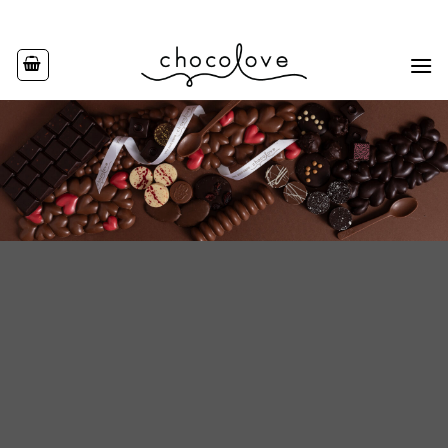
Ski
t
conten