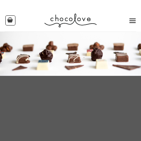
Ski
t
conten