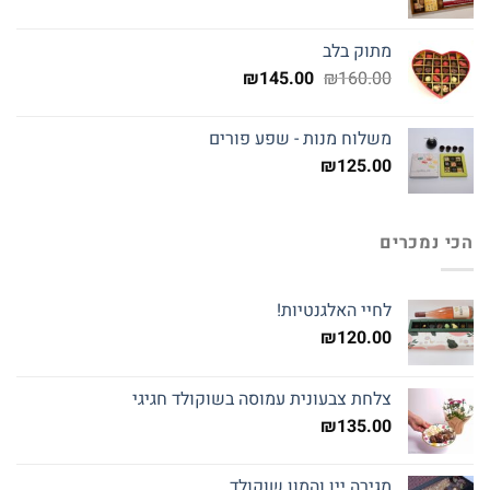
מתוק בלב
המחיר
המחיר
₪
145.00
₪
160.00
המקורי
הנוכחי
היה:
הוא:
משלוח מנות - שפע פורים
₪145.00.
₪160.00.
₪
125.00
הכי נמכרים
לחיי האלגנטיות!
₪
120.00
צלחת צבעונית עמוסה בשוקולד חגיגי
₪
135.00
מגירה יין והמון שוקולד