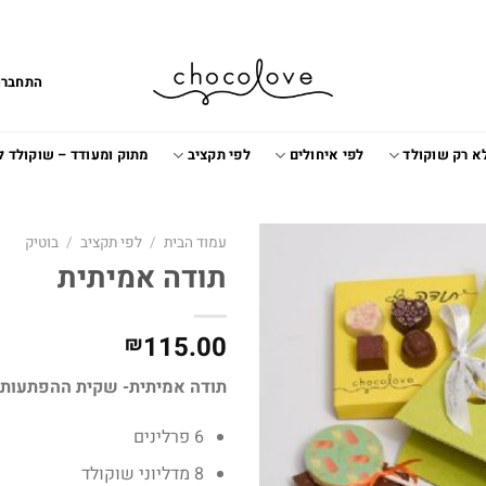
התחברו
א רק שוקולד
לפי איחולים
לפי תקציב
מתוק ומעודד – שוקולד 
עמוד הבית
/
לפי תקציב
/
בוטיק
תודה אמיתית
Add to
wishlist
115.00
₪
תודה אמיתית- שקית ההפתעות
6 פרלינים
8 מדליוני שוקולד