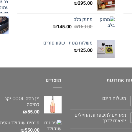
₪
295.00
מתוק בלב
המחיר
המחיר
₪
145.00
₪
160.00
המקורי
הנוכחי
היה:
הוא:
משלוח מנות - שפע פורים
₪145.00.
₪160.00.
₪
125.00
ת אחרונות
מוצרים
משלוח חינם
יין רוזה COOL יקב
כמיסה
₪
85.00
מארזים למשפחות החיילים
יוצאים לדרך
פרחים שוקולד והפת
₪
550.00