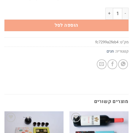
כמות של קוביית שוקולד מעוצבת לט"ו בשבט
הוספה לסל
מק"ט:
fc7299a2feb4
קטגוריה:
חגים
מוצרים קשורים
Add to
Add to
wishlist
wishlist