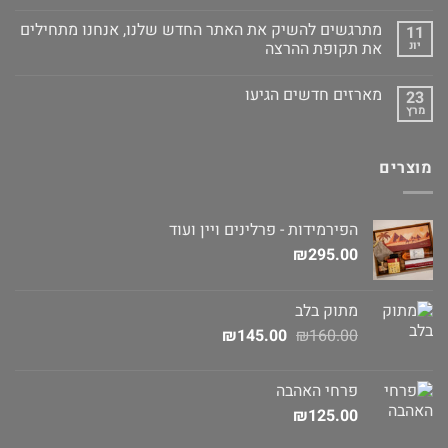
מתרגשים להשיק את האתר החדש שלנו, אנחנו מתחילים
11
יונ
את תקופת ההרצה
מארזים חדשים הגיעו
23
מרץ
מוצרים
הפירמידות - פרלינים ויין ועוד
₪
295.00
מתוק בלב
המחיר
המחיר
₪
145.00
₪
160.00
המקורי
הנוכחי
היה:
הוא:
פרחי האהבה
₪145.00.
₪160.00.
₪
125.00