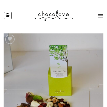
Ski
t
conten
Add to
wishlist