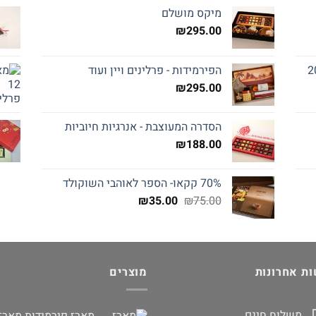
מיקס מושלם
₪
295.00
הפירמידות - פרלינים ויין ועוד
₪
295.00
הסדרה המעוצבת - אנרגיות חיוביות
₪
188.00
70% קקאו- הספר לאוהבי השוקולד
המחיר
המחיר
₪
35.00
₪
75.00
המקורי
הנוכחי
היה:
הוא:
₪35.00.
₪75.00.
ת אחרונות
מוצרים
משלוח חינם