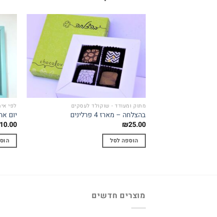
Add to
wishlist
מתוק ומעודד - שוקולד לעסקים
לפי איח
בהצלחה – מארז 4 פרלינים
יום אה
10.00
₪
25.00
הוספה לסל
הוס
מוצרים חדשים