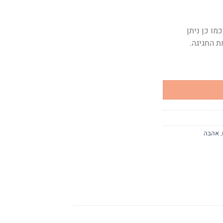
תן להוסיף מדליון כיתוב LOVE כמו כן ניתן
ת החגיגה.
,
אהבה