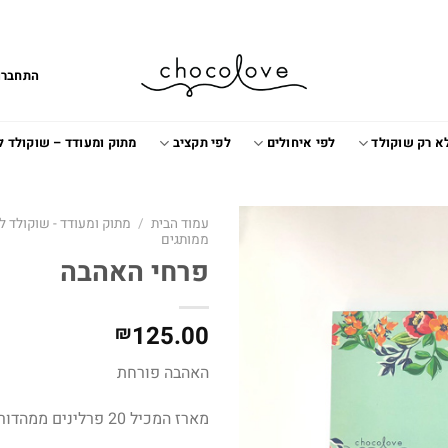
התחברו
א רק שוקולד
לפי איחולים
לפי תקציב
מתוק ומעודד – שוקולד 
עמוד הבית
/
מתוק ומעודד - שוקולד 
ממותגים
פרחי האהבה
Add to
wishlist
125.00
₪
האהבה פורחת
מארז המכיל 20 פרלינים ממהדורת חג האהבה