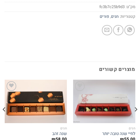
מק"ט:
fc3b7c25b9d3
קטגוריות:
חגים
,
פורים
מוצרים קשורים
Add to
Add to
wishlist
wishlist
חגים
חגים
לחיי שנה טובה יותר
שנה זהב
₪
58.00
₪
55.00