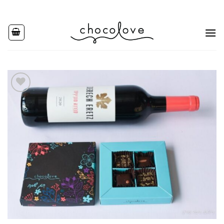
Ski
t
conten
Add to
wishlist