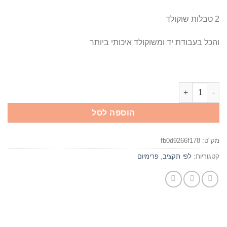
2 טבלות שוקולד
והכל בעבודת יד ומשוקולד איכותי ביותר
כמות של מגירה יין והמון שוקולד
הוספה לסל
מק"ט:
fb0d9266f178
קטגוריות:
לפי תקציב
,
פרימיום