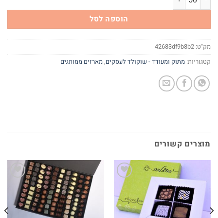
הוספה לסל
מק"ט:
42683df9b8b2
קטגוריות:
מתוק ומעודד - שוקולד לעסקים
,
מארזים ממותגים
מוצרים קשורים
Add to
Add to
wishlist
wishlist