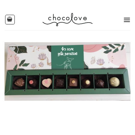
Ski
t
conten
Add to
wishlist