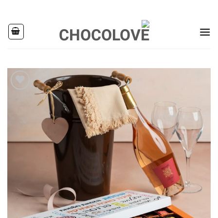
Ski
t
conten
Add to
wishlist