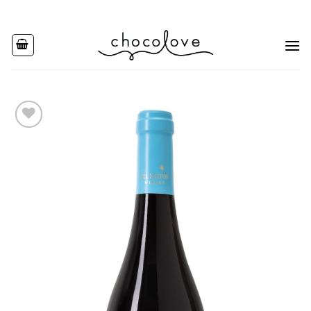
Ski
t
conten
Add to
wishlist