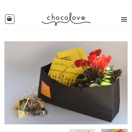
Ski
t
conten
Add to
wishlist