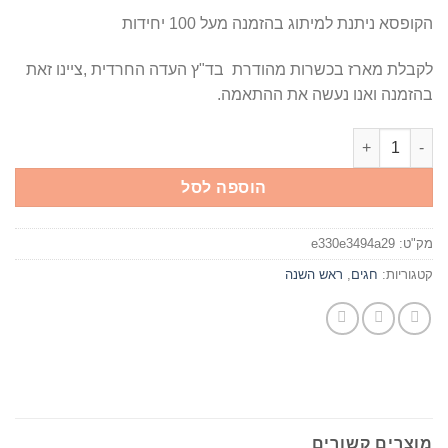
הקופסא ניתנת למיתוג בהזמנה מעל 100 יחידות
לקבלת מארז בכשרות מהודרת בד"ץ העדה החרדית ,ציינו זאת
בהזמנה ואנו נעשה את ההתאמה.
כמות של הסדרה המוזהבת - יין ושמן זית
הוספה לסל
מק"ט:
e330e3494a29
קטגוריות:
חגים
,
ראש השנה
מוצרים קשורים