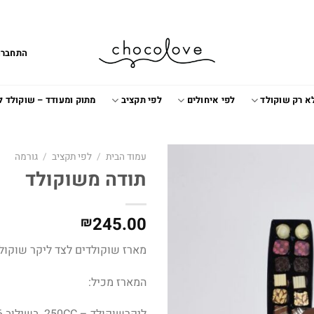
התחברו
א רק שוקולד
לפי איחולים
לפי תקציב
מתוק ומעודד – שוקולד 
עמוד הבית
/
לפי תקציב
/
גורמה
תודה משוקולד
Add to
wishlist
245.00
₪
מארז שוקולדים לצד ליקר שוקול
המארז מכיל: