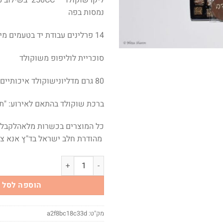
נמסות בפה
14 פרלינים עבודת יד בטעמים מיוחדים
סוכריית לוליפופ משוקולד
80 גרם מדליונישוקולד איכותיים ומגוונים
ברכת שוקולד בהתאם לאירוע: "תו
כל המוצרים בכשרות מלאהלקבל
מהודרת חלב ישראל בד"ץ אנא ציי
כמות של תודה משוקולד
הוספה לסל
מק"ט:
a2f8bc18c33d