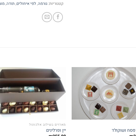
קטגוריות:
גורמה
,
לפי איחולים
,
תודה
,
מומ
to
Add to
st
wishlist
מארזים בשילוב אלכוהול
פסח ושוקולד
יין ופרלינים