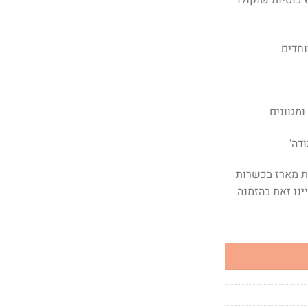
ליקרשוקולד – 250CC בשילוב 6 כוסיות שוקולד
דה"
ת מארז בכשרות
נו זאת בהזמנה