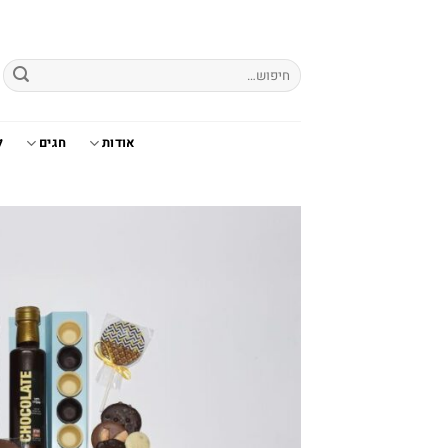
Ski
t
conten
חיפוש
עבור:
אודות
חגים
ל