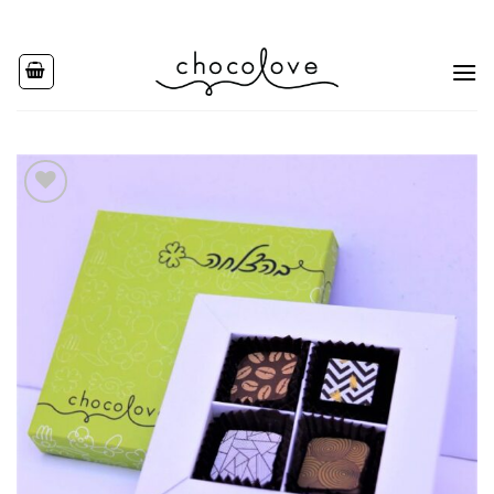
Ski
t
conten
Add to
wishlist