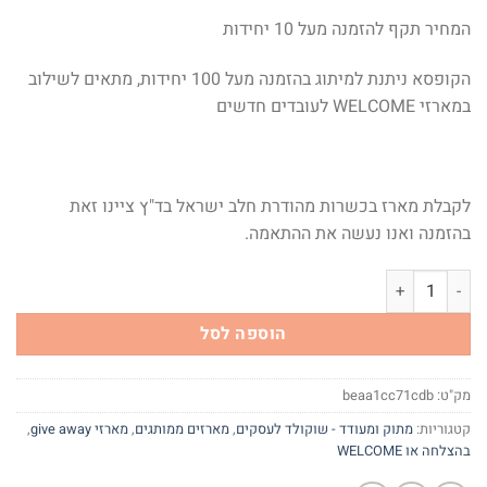
המחיר תקף להזמנה מעל 10 יחידות
הקופסא ניתנת למיתוג בהזמנה מעל 100 יחידות, מתאים לשילוב
במארזי WELCOME לעובדים חדשים
לקבלת מארז בכשרות מהודרת חלב ישראל בד"ץ ציינו זאת
בהזמנה ואנו נעשה את ההתאמה.
כמות של בהצלחה - מארז 4 פרלינים
הוספה לסל
מק"ט:
beaa1cc71cdb
קטגוריות:
מתוק ומעודד - שוקולד לעסקים
,
מארזים ממותגים
,
מארזי give away
,
בהצלחה או WELCOME