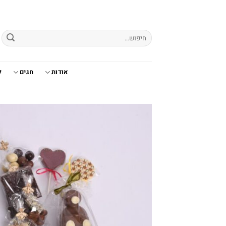
Ski
t
conten
חיפוש
עבור:
אודות
חגים
ל