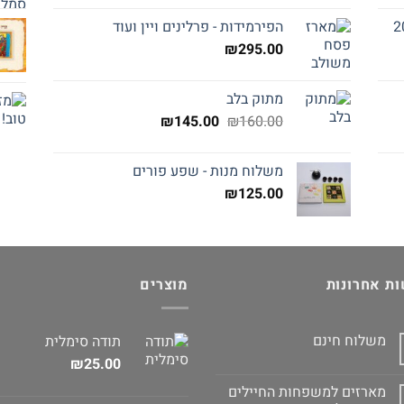
הפירמידות - פרלינים ויין ועוד
₪
295.00
מתוק בלב
המחיר
המחיר
₪
145.00
₪
160.00
המקורי
הנוכחי
היה:
הוא:
משלוח מנות - שפע פורים
₪145.00.
₪160.00.
₪
125.00
ת אחרונות
מוצרים
משלוח חינם
תודה סימלית
₪
25.00
מארזים למשפחות החיילים