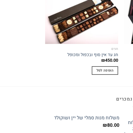
Add to
Add 
wishlist
wishli
חגים
לפי תקציב
חג עד אין סוף ובכפול ומכופל
גרפיקה בשוקולאב_4
₪
260.00
₪
450.00
הוספה לסל
הוספה לסל
נמכרים
משלוח מנות סמלי של יין ושוקולד
₪
80.00