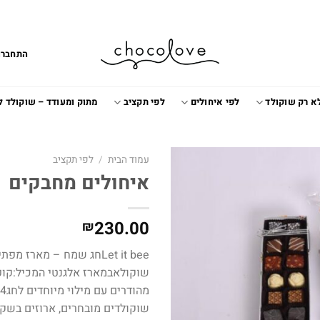
התחברו
א רק שוקולד
לפי איחולים
לפי תקציב
מתוק ומעודד – שוקולד 
עמוד הבית
/
לפי תקציב
איחולים מחבקים
Add to
wishlist
230.00
₪
Let it beeחג שמח – מארז 
שוקולדים מובחרים, ארוזים בשק