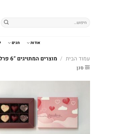
Ski
t
conten
חיפוש
עבור:
אודות
חגים
ל
עמוד הבית
/
מוצרים המתויגים “6 פרלינים”
סנן
o
t