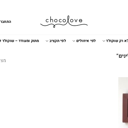
התחברו
א רק שוקולד
לפי איחולים
לפי תקציב
מתוק ומעודד – שוקולד 
מצי
Add t
wishlis