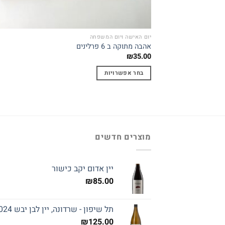
יום האישה ויום המשפחה
אהבה מתוקה ב 6 פרלינים
₪
35.00
בחר אפשרויות
למוצר
זה
יש
מספר
סוגים.
מוצרים חדשים
ניתן
לבחור
את
יין אדום יקב כישור
האפשרויות
₪
85.00
בעמוד
המוצר
תל שיפון - שרדונה, יין לבן יבש 2024
₪
125.00