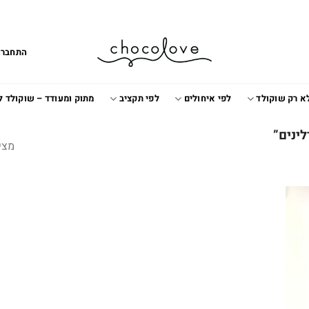
התחברו
א רק שוקולד
לפי איחולים
לפי תקציב
מתוק ומעודד – שוקולד 
מצי
Add t
wishlis