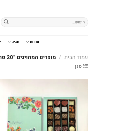
Ski
t
conten
חיפוש
עבור:
אודות
חגים
ל
עמוד הבית
/
מוצרים המתויגים “20 פרלינים”
סנן
o
t