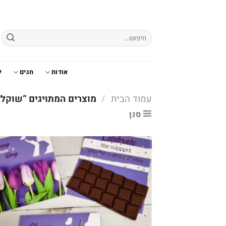
Ski
t
conten
חיפוש
עבור:
אודות
חגים
ל
עמוד הבית
/
מוצרים המתויגים “שוקלד
סנן
o
t