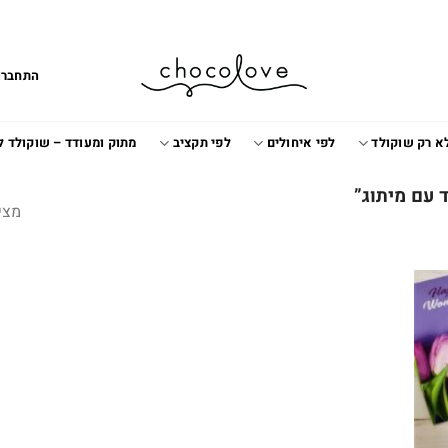
התחברו
א רק שוקולד
לפי איחולים
לפי תקציב
מתוק ומעודד – שוקולד 
 עם מיתוג”
מצי
Add t
wishlis