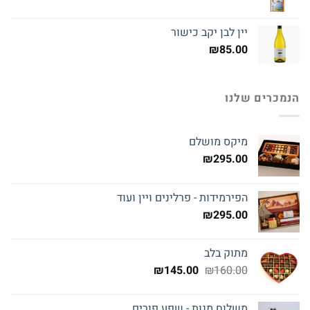
יין לבן יקב כישור
₪
85.00
הנמכרים שלנו
מיקס מושלם
₪
295.00
הפירמידות - פרלינים ויין ועוד
₪
295.00
מתוק בלב
המחיר
המחיר
₪
145.00
₪
160.00
המקורי
הנוכחי
היה:
הוא:
משלוח מנות - שפע פורים