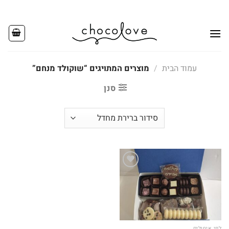
Ski
t
conten
עמוד הבית
/
מוצרים המתויגים “שוקולד מנחם”
סנן
Add to
wishlist
לפי איחולים