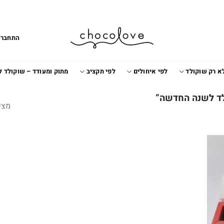
התחברו
א רק שוקולד
לפי איחולים
לפי תקציב
מתוק ומעודד – שוקולד 
לד לשנה החדשה”
מצי
Add t
wishlis