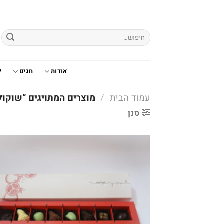
Ski
t
conten
חיפוש
עבור:
אודות
חגים
ל
עמוד הבית
/
מוצרים המתויגים “שוקו
סנן
o
t