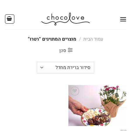
Ski
t
conten
עמוד הבית
/
מוצרים המתויגים “רטרו”
סנן
Add to
wishlist
חגים