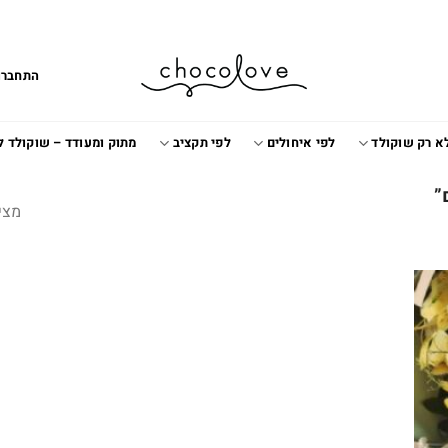
התחברו
א רק שוקולד
לפי איחולים
לפי תקציב
מתוק ומעודד – שוקולד 
”
מצי
Add t
wishlis