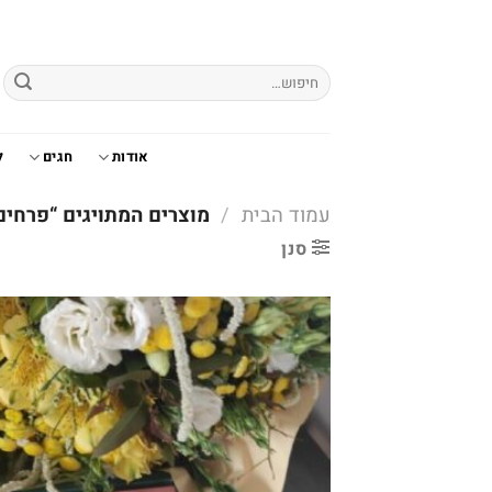
Ski
t
conten
חיפוש
עבור:
אודות
חגים
ל
עמוד הבית
/
מוצרים המתויגים “פרחים
סנן
o
t