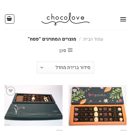
Ski
t
conten
עמוד הבית
/
מוצרים המתויגים “פסח”
סנן
Add to
Add to
wishlist
wishlist
חגים
חגים