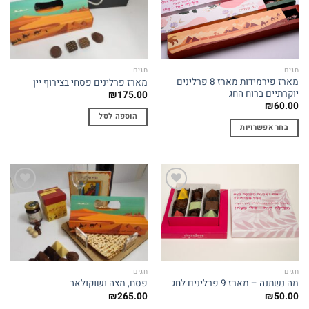
סוגים.
wishlist
wishlist
ניתן
לבחור
את
האפשרויות
חגים
חגים
בעמוד
מארז פירמידות מארז 8 פרלינים
מארז פרלינים פסחי בצירוף יין
המוצר
יוקרתיים ברוח החג
₪
175.00
₪
60.00
הוספה לסל
בחר אפשרויות
למוצר
זה
יש
מספר
Add to
Add to
סוגים.
wishlist
wishlist
ניתן
לבחור
את
האפשרויות
חגים
חגים
בעמוד
מה נשתנה – מארז 9 פרלינים לחג
פסח, מצה ושוקולאב
המוצר
₪
265.00
₪
50.00