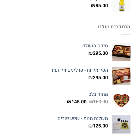
₪
85.00
הנמכרים שלנו
מיקס מושלם
₪
295.00
הפירמידות - פרלינים ויין ועוד
₪
295.00
מתוק בלב
המחיר
המחיר
₪
145.00
₪
160.00
המקורי
הנוכחי
היה:
הוא:
משלוח מנות - שפע פורים
₪145.00.
₪160.00.
₪
125.00