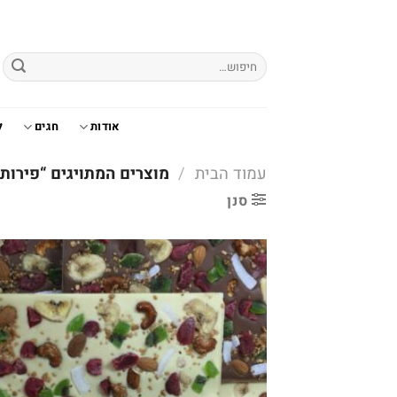
Ski
t
conten
חיפוש
עבור:
אודות
חגים
ל
עמוד הבית
/
מוצרים המתויגים “פירות
סנן
o
t