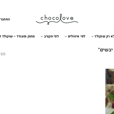
התחברו
א רק שוקולד
לפי איחולים
לפי תקציב
מתוק ומעודד – שוקולד 
 יבשים”
מצי
Add t
wishlis