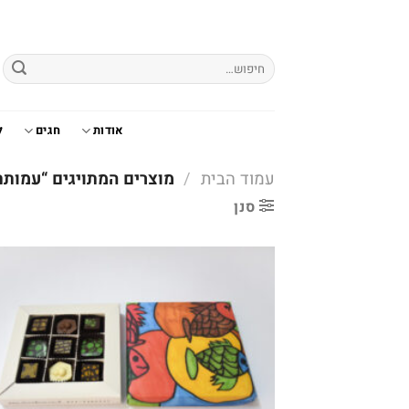
Ski
t
conten
חיפוש
עבור:
אודות
חגים
ל
עמוד הבית
/
מוצרים המתויגים “עמותת
סנן
o
t