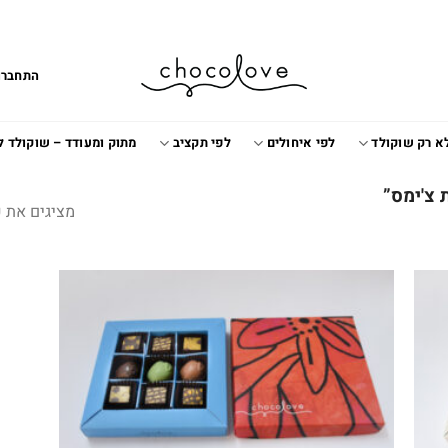
התחברו
א רק שוקולד
לפי איחולים
לפי תקציב
מתוק ומעודד – שוקולד 
 צ'ימס”
מציגים את כל ⁦2⁩ התו
Add to
Add t
wishlist
wishlis