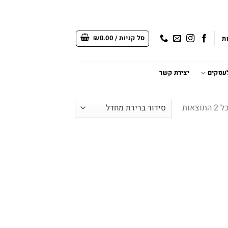
סל קניות /
0.00
₪
ת
לעסקים
יצירת קשר
צאות