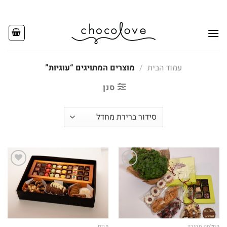
Ski
t
conten
עמוד הבית
/
מוצרים המתויגים “עוגיות”
סנן
Add to
Add to
wishlist
wishlist
החלמה מהירה
חגים