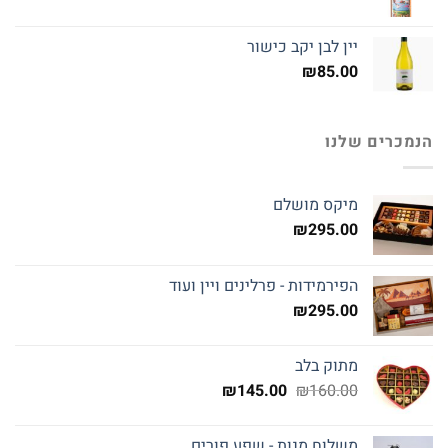
יין לבן יקב כישור
₪
85.00
הנמכרים שלנו
מיקס מושלם
₪
295.00
הפירמידות - פרלינים ויין ועוד
₪
295.00
מתוק בלב
המחיר
המחיר
₪
145.00
₪
160.00
המקורי
הנוכחי
היה:
הוא:
משלוח מנות - שפע פורים