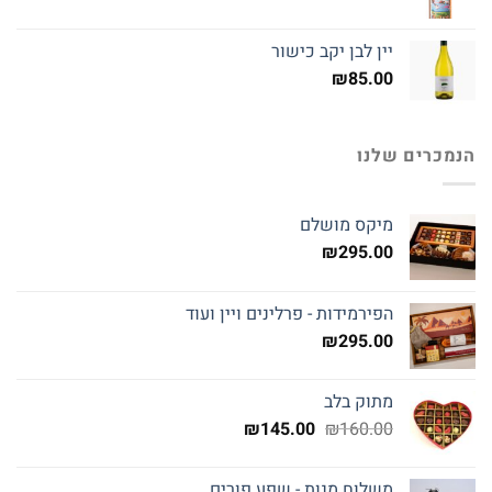
יין לבן יקב כישור
₪
85.00
הנמכרים שלנו
מיקס מושלם
₪
295.00
הפירמידות - פרלינים ויין ועוד
₪
295.00
מתוק בלב
המחיר
המחיר
₪
145.00
₪
160.00
המקורי
הנוכחי
היה:
הוא:
משלוח מנות - שפע פורים