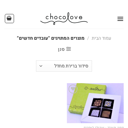
Ski
t
conten
עמוד הבית
/
מוצרים המתויגים “עובדים חדשים”
סנן
Add to
wishlist
מתוק ומעודד - שוקולד לעסקים