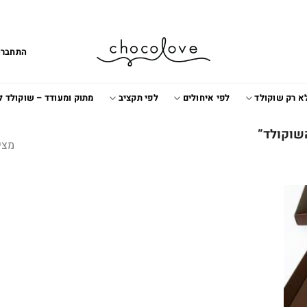
התחברו
א רק שוקולד
לפי איחולים
לפי תקציב
מתוק ומעודד – שוקולד 
שוקולד”
מצי
Add t
wishlis