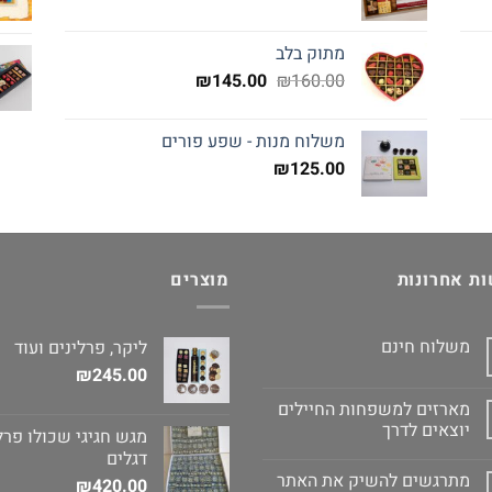
מתוק בלב
המחיר
המחיר
₪
145.00
₪
160.00
המקורי
הנוכחי
היה:
הוא:
משלוח מנות - שפע פורים
₪145.00.
₪160.00.
₪
125.00
ת אחרונות
מוצרים
משלוח חינם
ליקר, פרלינים ועוד
₪
245.00
מארזים למשפחות החיילים
יוצאים לדרך
מגש חגיגי שכולו פרלי
דגלים
מתרגשים להשיק את האתר
₪
420.00