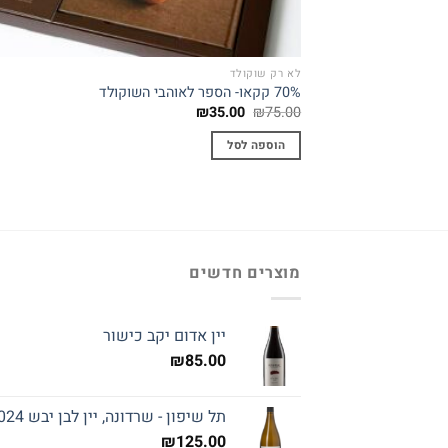
לא רק שוקולד
70% קקאו- הספר לאוהבי השוקולד
המחיר
המחיר
₪
35.00
₪
75.00
המקורי
הנוכחי
היה:
הוא:
הוספה לסל
₪35.00.
₪75.00.
מוצרים חדשים
יין אדום יקב כישור
₪
85.00
תל שיפון - שרדונה, יין לבן יבש 2024
₪
125.00