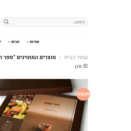
Ski
t
conten
חיפוש
עבור:
אודות
חגים
ל
עמוד הבית
/
מוצרים המתויגים “ספר ה
סנן
מבצע!
o
t