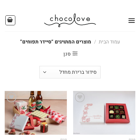
Ski
t
conten
עמוד הבית
/
מוצרים המתויגים “סיידר תפוחים”
סנן
Add to
Add to
wishlist
wishlist
חגים
חגים