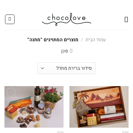
Ski
t
conten
עמוד הבית
/
מוצרים המתויגים “מתנה”
סנן
Add to
Add to
wishlist
wishlist
חגים
חגים