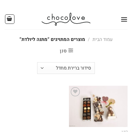
Ski
t
conten
עמוד הבית
/
מוצרים המתויגים “מתנה ליולדת”
סנן
Add to
wishlist
לידה