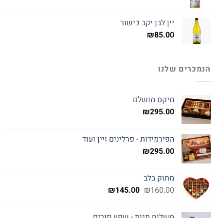
יין לבן יקב כישור
₪
85.00
הנמכרים שלנו
מיקס מושלם
₪
295.00
הפירמידות - פרלינים ויין ועוד
₪
295.00
מתוק בלב
המחיר
המחיר
₪
145.00
₪
160.00
המקורי
הנוכחי
היה:
הוא:
משלוח מנות - שפע פורים