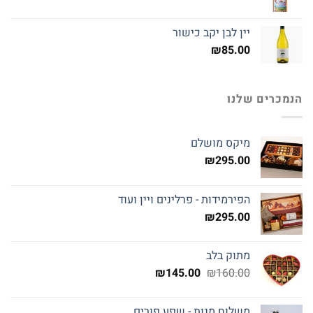
יין לבן יקב כישור
₪
85.00
הנמכרים שלנו
מיקס מושלם
₪
295.00
הפירמידות - פרלינים ויין ועוד
₪
295.00
מתוק בלב
המחיר
המחיר
₪
145.00
₪
160.00
המקורי
הנוכחי
היה:
הוא:
משלוח מנות - שפע פורים