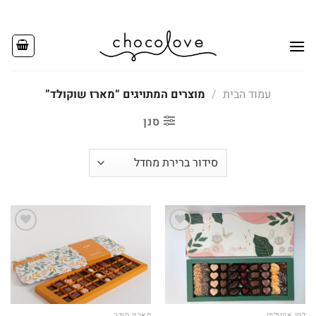
Ski
t
conten
עמוד הבית
/
מוצרים המתויגים “מארז שוקולד”
סנן
Add to
Add to
wishlist
wishlist
לפי איחולים
מארזי תודה