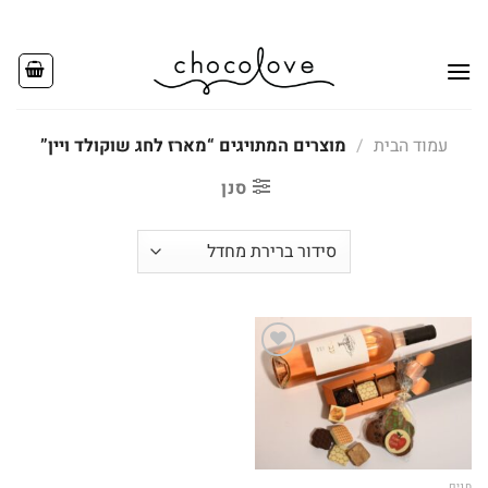
Ski
t
conten
עמוד הבית
/
מוצרים המתויגים “מארז לחג שוקולד ויין”
סנן
Add to
wishlist
חגים