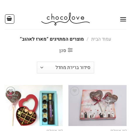
Ski
t
conten
עמוד הבית
/
מוצרים המתויגים “מארז לאהוב”
סנן
Add to
Add to
wishlist
wishlist
לפי איחולים
לפי איחולים