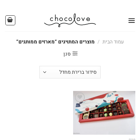
Ski
t
conten
עמוד הבית
/
מוצרים המתויגים “מארזים ממותגים”
סנן
Add to
wishlist
חגים