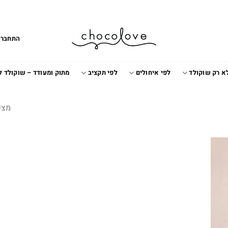
התחברו
א רק שוקולד
לפי איחולים
לפי תקציב
מתוק ומעודד – שוקולד 
מצי
Add t
wishlis