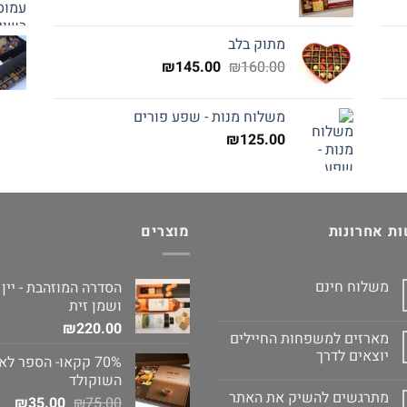
מתוק בלב
המחיר
המחיר
₪
145.00
₪
160.00
המקורי
הנוכחי
היה:
הוא:
משלוח מנות - שפע פורים
₪145.00.
₪160.00.
₪
125.00
ת אחרונות
מוצרים
משלוח חינם
הסדרה המוזהבת - יין
ושמן זית
₪
220.00
מארזים למשפחות החיילים
יוצאים לדרך
70% קקאו- הספר לא
השוקולד
מתרגשים להשיק את האתר
המחיר
המח
₪
35.00
₪
75.00