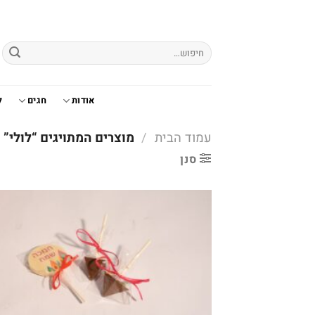
Ski
t
conten
חיפוש
עבור:
אודות
חגים
ל
עמוד הבית
/
מוצרים המתויגים “לולי”
סנן
o
t