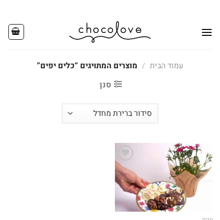
Ski
t
conten
עמוד הבית
/
מוצרים המתויגים “כלים יפים”
סנן
Add to
wishlist
חגים