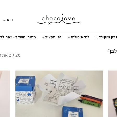
התחברות
 רק שוקולד
לפי איחולים
לפי תקציב
מתוק ומעודד – שוקולד
לבן”
מציגים את כל ⁦3⁩ התוצ
Add to
Add t
wishlist
wishlis