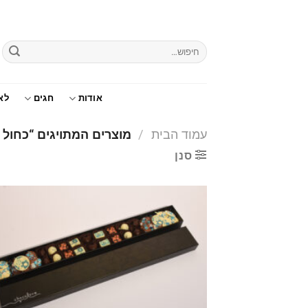
Ski
t
conten
חיפוש
עבור:
אודות
חגים
לא
עמוד הבית
/
מוצרים המתויגים “כחול 
סנן
o
t