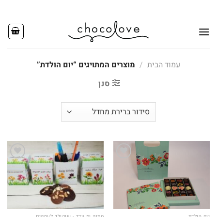
Ski
t
conten
עמוד הבית
/
מוצרים המתויגים “יום הולדת”
סנן
Add to
Add to
wishlist
wishlist
יום הולדת
מתוק ומעודד - שוקולד לעסקים