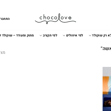
התחברו
א רק שוקולד
לפי איחולים
לפי תקציב
מתוק ומעודד – שוקולד 
אשה”
מצי
Add t
wishlis