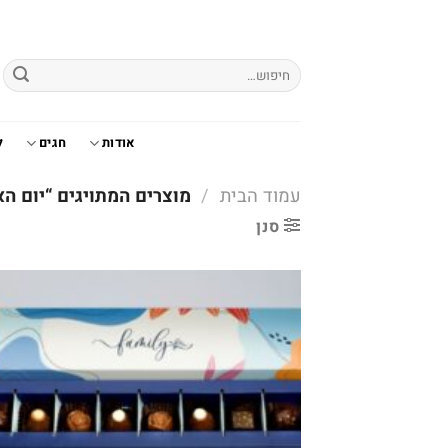
Ski
t
conten
חיפוש
עבור:
אודות
חגים
ל
עמוד הבית
/
מוצרים המתויגים “יום ה
סנן
o
t