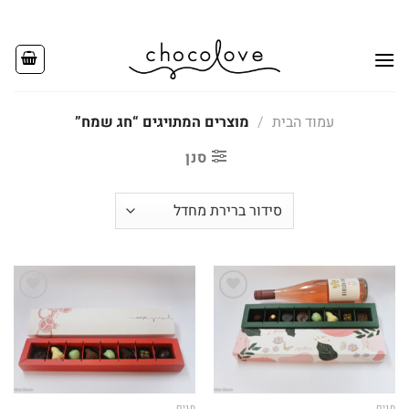
Ski
t
conten
עמוד הבית
/
מוצרים המתויגים “חג שמח”
סנן
Add to
Add to
wishlist
wishlist
חגים
חגים