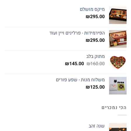
מיקס מושלם
₪
295.00
הפירמידות - פרלינים ויין ועוד
₪
295.00
מתוק בלב
המחיר
המחיר
₪
145.00
₪
160.00
המקורי
הנוכחי
היה:
הוא:
משלוח מנות - שפע פורים
₪145.00.
₪160.00.
₪
125.00
הכי נמכרים
שנה זהב