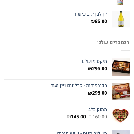
יין לבן יקב כישור
₪
85.00
הנמכרים שלנו
מיקס מושלם
₪
295.00
הפירמידות - פרלינים ויין ועוד
₪
295.00
מתוק בלב
המחיר
המחיר
₪
145.00
₪
160.00
המקורי
הנוכחי
היה:
הוא:
משלוח מנות - שפע פורים