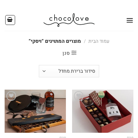
Ski
t
conten
עמוד הבית
/
מוצרים המתויגים “ויסקי”
סנן
Add to
Add to
wishlist
wishlist
חגים
חגים