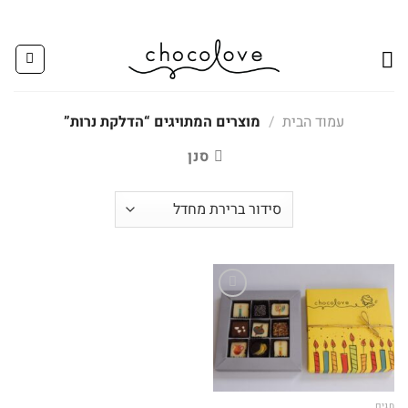
Ski
t
conten
עמוד הבית
/
מוצרים המתויגים “הדלקת נרות”
סנן
Add to
wishlist
חגים