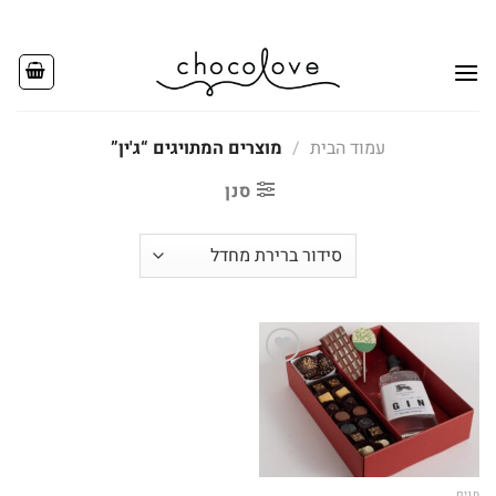
Ski
t
conten
עמוד הבית
/
מוצרים המתויגים “ג'ין”
סנן
Add to
wishlist
חגים