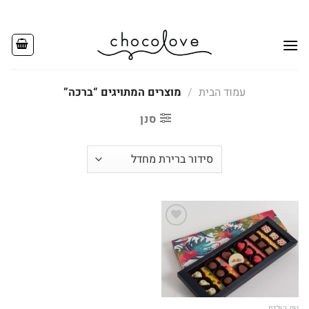
Ski
t
conten
עמוד הבית
/
מוצרים המתויגים “ברכה”
סנן
Add to
wishlist
יום הולדת